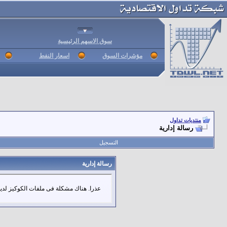
سوق الاسهم الرئيسية
مؤشرات السوق
اسعار النفط
منتديات تداول
رسالة إدارية
التسجيل
رسالة إدارية
عذرا. هناك مشكلة فى ملفات الكوكيز لديك