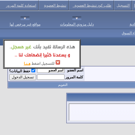
التسجيل
طلب كود تنشيط العضوية
تنشيط العضوية
استعادة كلمة المرور
دية
دليل مزودي المعلومات
مواقع غير مرخص لها
اء السوق
للتسجيل اضغط
هـنـا
اسم العضو
حفظ البيانات؟
كلمة المرور
التقويم