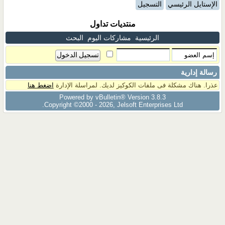
الإستايل الرئيسي
التسجيل
منتديات تداول
الرئيسية
مشاركات اليوم
البحث
رسالة إدارية
عذرا. هناك مشكلة فى ملفات الكوكيز لديك. لمراسلة الإدارة
اضغط هنا
Powered by vBulletin® Version 3.8.3
Copyright ©2000 - 2026, Jelsoft Enterprises Ltd.