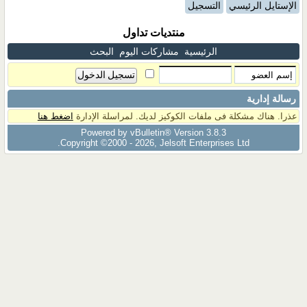
الإستايل الرئيسي
التسجيل
منتديات تداول
الرئيسية
مشاركات اليوم
البحث
رسالة إدارية
عذرا. هناك مشكلة فى ملفات الكوكيز لديك. لمراسلة الإدارة
اضغط هنا
Powered by vBulletin® Version 3.8.3
Copyright ©2000 - 2026, Jelsoft Enterprises Ltd.