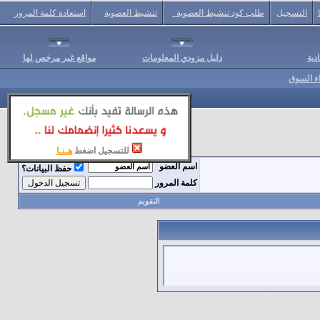
التسجيل
طلب كود تنشيط العضوية
تنشيط العضوية
استعادة كلمة المرور
دية
دليل مزودي المعلومات
مواقع غير مرخص لها
اء السوق
للتسجيل اضغط
هـنـا
اسم العضو
حفظ البيانات؟
كلمة المرور
التقويم