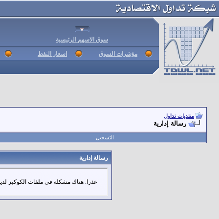
سوق الاسهم الرئيسية
مؤشرات السوق
اسعار النفط
منتديات تداول
رسالة إدارية
التسجيل
رسالة إدارية
عذرا. هناك مشكلة فى ملفات الكوكيز لديك