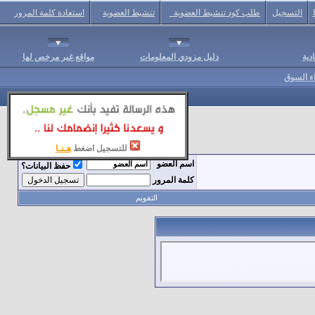
التسجيل
طلب كود تنشيط العضوية
تنشيط العضوية
استعادة كلمة المرور
دية
دليل مزودي المعلومات
مواقع غير مرخص لها
اء السوق
للتسجيل اضغط
هـنـا
اسم العضو
حفظ البيانات؟
كلمة المرور
التقويم