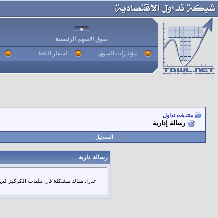
سوق الاسهم الرئيسية
مؤشرات السوق
اسعار النفط
منتديات تداول
رسالة إدارية
التسجيل
رسالة إدارية
عذرا. هناك مشكلة فى ملفات الكوكيز لديك