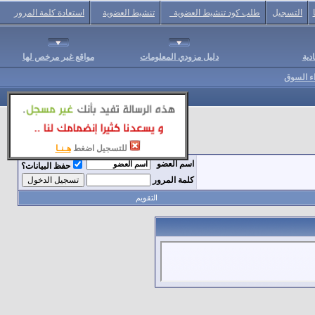
التسجيل
طلب كود تنشيط العضوية
تنشيط العضوية
استعادة كلمة المرور
دية
دليل مزودي المعلومات
مواقع غير مرخص لها
اء السوق
للتسجيل اضغط
هـنـا
اسم العضو
حفظ البيانات؟
كلمة المرور
التقويم