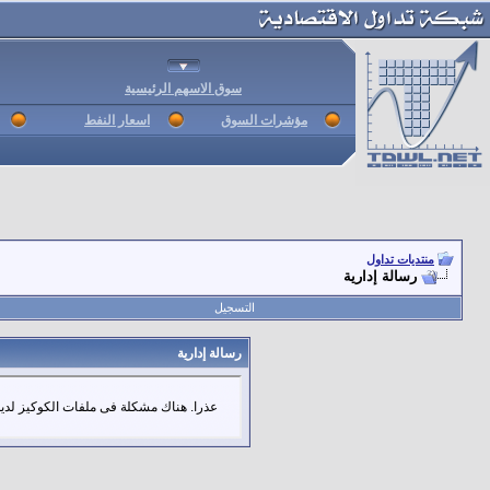
سوق الاسهم الرئيسية
مؤشرات السوق
اسعار النفط
منتديات تداول
رسالة إدارية
التسجيل
رسالة إدارية
عذرا. هناك مشكلة فى ملفات الكوكيز لديك