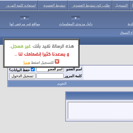
التسجيل
طلب كود تنشيط العضوية
تنشيط العضوية
استعادة كلمة المرور
دية
دليل مزودي المعلومات
مواقع غير مرخص لها
اء السوق
للتسجيل اضغط
هـنـا
اسم العضو
حفظ البيانات؟
كلمة المرور
التقويم