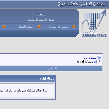
سوق الاسهم الرئيسية
مؤشرات السوق
اسعار النفط
منتديات تداول
رسالة إدارية
التسجيل
رسالة إدارية
عذرا. هناك مشكلة فى ملفات الكوكيز لديك