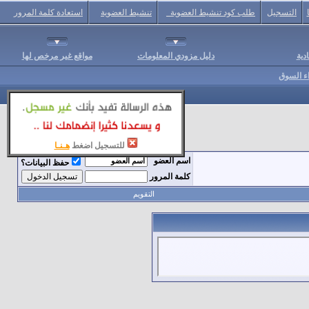
التسجيل
طلب كود تنشيط العضوية
تنشيط العضوية
استعادة كلمة المرور
دية
دليل مزودي المعلومات
مواقع غير مرخص لها
اء السوق
للتسجيل اضغط
هـنـا
اسم العضو
حفظ البيانات؟
كلمة المرور
التقويم