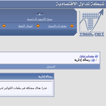
سوق الاسهم الرئيسية
مؤشرات السوق
اسعار النفط
منتديات تداول
رسالة إدارية
التسجيل
رسالة إدارية
عذرا. هناك مشكلة فى ملفات الكوكيز لديك