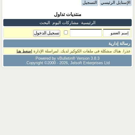
الإستايل الرئيسي
التسجيل
منتديات تداول
الرئيسية
مشاركات اليوم
البحث
رسالة إدارية
عذرا. هناك مشكلة فى ملفات الكوكيز لديك. لمراسلة الإدارة
اضغط هنا
Powered by vBulletin® Version 3.8.3
Copyright ©2000 - 2026, Jelsoft Enterprises Ltd.