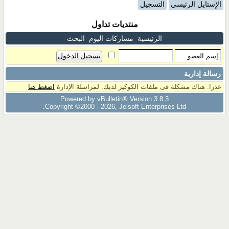
الإستايل الرئيسي
التسجيل
منتديات تداول
الرئيسية
مشاركات اليوم
البحث
رسالة إدارية
عذرا. هناك مشكلة فى ملفات الكوكيز لديك. لمراسلة الإدارة
اضغط هنا
Powered by vBulletin® Version 3.8.3
Copyright ©2000 - 2026, Jelsoft Enterprises Ltd.