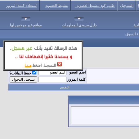
التسجيل
طلب كود تنشيط العضوية
تنشيط العضوية
استعادة كلمة المرور
دية
دليل مزودي المعلومات
مواقع غير مرخص لها
اء السوق
للتسجيل اضغط
هـنـا
اسم العضو
حفظ البيانات؟
كلمة المرور
التقويم