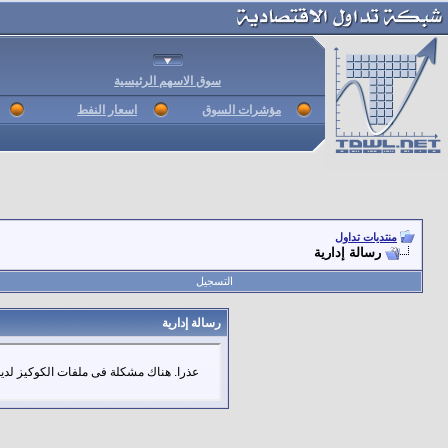
سوق الاسهم الرئيسية
مؤشرات السوق
اسعار النفط
منتديات تداول
رسالة إدارية
التسجيل
رسالة إدارية
عذرا. هناك مشكلة فى ملفات الكوكيز لديك