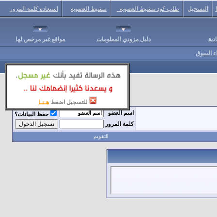
التسجيل
طلب كود تنشيط العضوية
تنشيط العضوية
استعادة كلمة المرور
دية
دليل مزودي المعلومات
مواقع غير مرخص لها
اء السوق
للتسجيل اضغط
هـنـا
اسم العضو
حفظ البيانات؟
كلمة المرور
التقويم