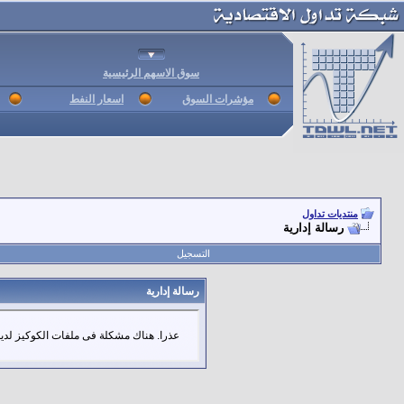
سوق الاسهم الرئيسية
مؤشرات السوق
اسعار النفط
منتديات تداول
رسالة إدارية
التسجيل
رسالة إدارية
عذرا. هناك مشكلة فى ملفات الكوكيز لديك