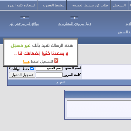
التسجيل
طلب كود تنشيط العضوية
تنشيط العضوية
استعادة كلمة المرور
دية
دليل مزودي المعلومات
مواقع غير مرخص لها
اء السوق
للتسجيل اضغط
هـنـا
اسم العضو
حفظ البيانات؟
كلمة المرور
التقويم