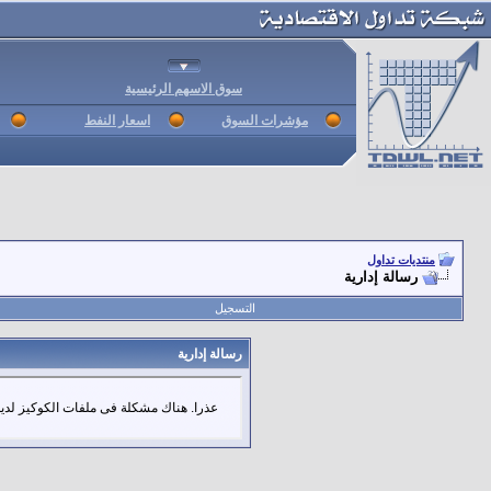
سوق الاسهم الرئيسية
مؤشرات السوق
اسعار النفط
منتديات تداول
رسالة إدارية
التسجيل
رسالة إدارية
عذرا. هناك مشكلة فى ملفات الكوكيز لديك