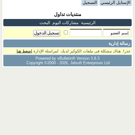
الإستايل الرئيسي
التسجيل
منتديات تداول
الرئيسية
مشاركات اليوم
البحث
رسالة إدارية
عذرا. هناك مشكلة فى ملفات الكوكيز لديك. لمراسلة الإدارة
اضغط هنا
Powered by vBulletin® Version 3.8.3
Copyright ©2000 - 2026, Jelsoft Enterprises Ltd.