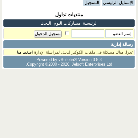
الإستايل الرئيسي
التسجيل
منتديات تداول
الرئيسية
مشاركات اليوم
البحث
رسالة إدارية
عذرا. هناك مشكلة فى ملفات الكوكيز لديك. لمراسلة الإدارة
اضغط هنا
Powered by vBulletin® Version 3.8.3
Copyright ©2000 - 2026, Jelsoft Enterprises Ltd.