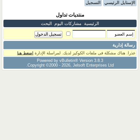
الإستايل الرئيسي
التسجيل
منتديات تداول
الرئيسية
مشاركات اليوم
البحث
رسالة إدارية
عذرا. هناك مشكلة فى ملفات الكوكيز لديك. لمراسلة الإدارة
اضغط هنا
Powered by vBulletin® Version 3.8.3
Copyright ©2000 - 2026, Jelsoft Enterprises Ltd.