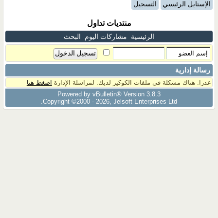
الإستايل الرئيسي
التسجيل
منتديات تداول
الرئيسية
مشاركات اليوم
البحث
رسالة إدارية
عذرا. هناك مشكلة فى ملفات الكوكيز لديك. لمراسلة الإدارة
اضغط هنا
Powered by vBulletin® Version 3.8.3
Copyright ©2000 - 2026, Jelsoft Enterprises Ltd.