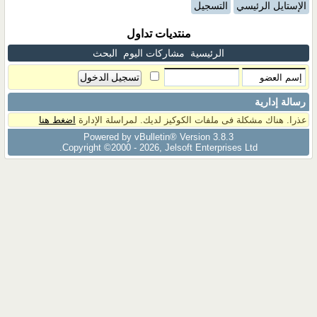
الإستايل الرئيسي
التسجيل
منتديات تداول
الرئيسية
مشاركات اليوم
البحث
رسالة إدارية
عذرا. هناك مشكلة فى ملفات الكوكيز لديك. لمراسلة الإدارة
اضغط هنا
Powered by vBulletin® Version 3.8.3
Copyright ©2000 - 2026, Jelsoft Enterprises Ltd.