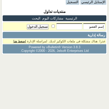
الإستايل الرئيسي
التسجيل
منتديات تداول
الرئيسية
مشاركات اليوم
البحث
رسالة إدارية
عذرا. هناك مشكلة فى ملفات الكوكيز لديك. لمراسلة الإدارة
اضغط هنا
Powered by vBulletin® Version 3.8.3
Copyright ©2000 - 2026, Jelsoft Enterprises Ltd.