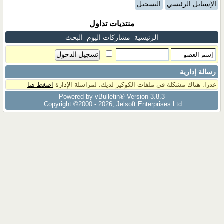
الإستايل الرئيسي
التسجيل
منتديات تداول
الرئيسية
مشاركات اليوم
البحث
رسالة إدارية
عذرا. هناك مشكلة فى ملفات الكوكيز لديك. لمراسلة الإدارة
اضغط هنا
Powered by vBulletin® Version 3.8.3
Copyright ©2000 - 2026, Jelsoft Enterprises Ltd.