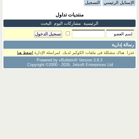
الإستايل الرئيسي
التسجيل
منتديات تداول
الرئيسية
مشاركات اليوم
البحث
رسالة إدارية
عذرا. هناك مشكلة فى ملفات الكوكيز لديك. لمراسلة الإدارة
اضغط هنا
Powered by vBulletin® Version 3.8.3
Copyright ©2000 - 2026, Jelsoft Enterprises Ltd.