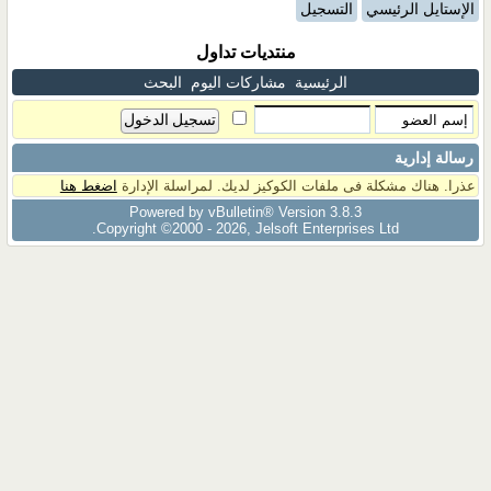
الإستايل الرئيسي
التسجيل
منتديات تداول
الرئيسية
مشاركات اليوم
البحث
رسالة إدارية
عذرا. هناك مشكلة فى ملفات الكوكيز لديك. لمراسلة الإدارة
اضغط هنا
Powered by vBulletin® Version 3.8.3
Copyright ©2000 - 2026, Jelsoft Enterprises Ltd.