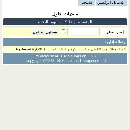
الإستايل الرئيسي
التسجيل
منتديات تداول
الرئيسية
مشاركات اليوم
البحث
رسالة إدارية
عذرا. هناك مشكلة فى ملفات الكوكيز لديك. لمراسلة الإدارة
اضغط هنا
Powered by vBulletin® Version 3.8.3
Copyright ©2000 - 2026, Jelsoft Enterprises Ltd.