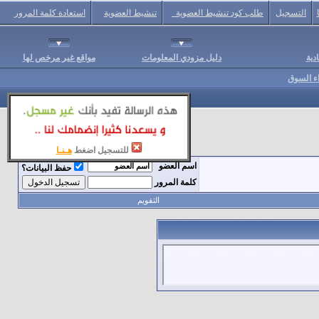
التسجيل
طلب كود تنشيط العضوية
تنشيط العضوية
استعادة كلمة المرور
دية
دليل مزودي المعلومات
مواقع غير مرخص لها
اء السوق
للتسجيل اضغط
هـنـا
اسم العضو
حفظ البيانات؟
كلمة المرور
التقويم