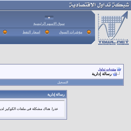
سوق الاسهم الرئيسية
مؤشرات السوق
اسعار النفط
منتديات تداول
رسالة إدارية
التسجيل
رسالة إدارية
عذرا. هناك مشكلة فى ملفات الكوكيز لديك