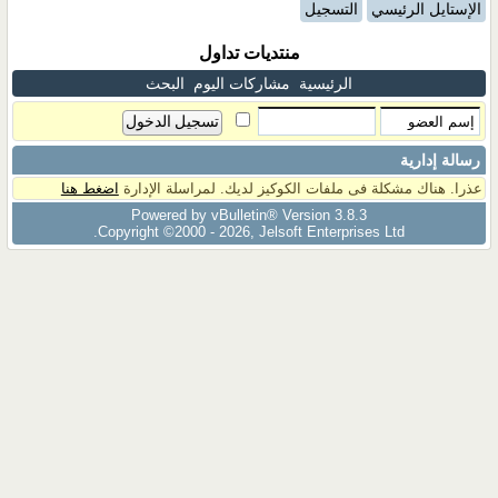
الإستايل الرئيسي
التسجيل
منتديات تداول
الرئيسية
مشاركات اليوم
البحث
رسالة إدارية
عذرا. هناك مشكلة فى ملفات الكوكيز لديك. لمراسلة الإدارة
اضغط هنا
Powered by vBulletin® Version 3.8.3
Copyright ©2000 - 2026, Jelsoft Enterprises Ltd.