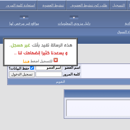
التسجيل
طلب كود تنشيط العضوية
تنشيط العضوية
استعادة كلمة المرور
دية
دليل مزودي المعلومات
مواقع غير مرخص لها
اء السوق
للتسجيل اضغط
هـنـا
اسم العضو
حفظ البيانات؟
كلمة المرور
التقويم