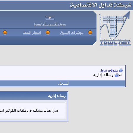
سوق الاسهم الرئيسية
مؤشرات السوق
اسعار النفط
منتديات تداول
رسالة إدارية
التسجيل
رسالة إدارية
عذرا. هناك مشكلة فى ملفات الكوكيز لديك