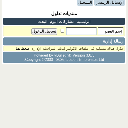
الإستايل الرئيسي
التسجيل
منتديات تداول
الرئيسية
مشاركات اليوم
البحث
رسالة إدارية
عذرا. هناك مشكلة فى ملفات الكوكيز لديك. لمراسلة الإدارة
اضغط هنا
Powered by vBulletin® Version 3.8.3
Copyright ©2000 - 2026, Jelsoft Enterprises Ltd.