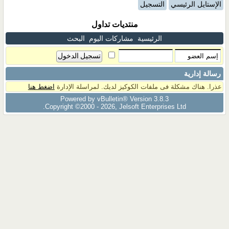
الإستايل الرئيسي
التسجيل
منتديات تداول
الرئيسية
مشاركات اليوم
البحث
رسالة إدارية
عذرا. هناك مشكلة فى ملفات الكوكيز لديك. لمراسلة الإدارة
اضغط هنا
Powered by vBulletin® Version 3.8.3
Copyright ©2000 - 2026, Jelsoft Enterprises Ltd.