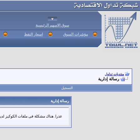
سوق الاسهم الرئيسية
مؤشرات السوق
اسعار النفط
منتديات تداول
رسالة إدارية
التسجيل
رسالة إدارية
عذرا. هناك مشكلة فى ملفات الكوكيز لديك