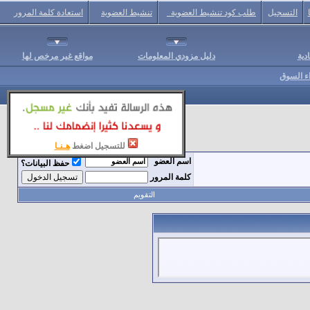
التسجيل
طلب كود تنشيط العضوية
تنشيط العضوية
استعادة كلمة المرور
دية
دليل مزودي المعلومات
مواقع غير مرخص لها
اء السوق
للتسجيل اضغط
هـنـا
اسم العضو
حفظ البيانات؟
كلمة المرور
التقويم