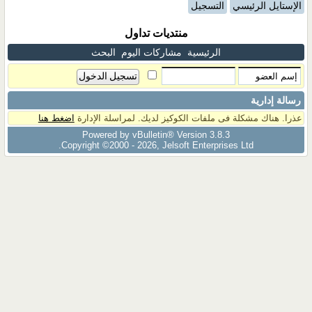
الإستايل الرئيسي
التسجيل
منتديات تداول
الرئيسية
مشاركات اليوم
البحث
رسالة إدارية
عذرا. هناك مشكلة فى ملفات الكوكيز لديك. لمراسلة الإدارة
اضغط هنا
Powered by vBulletin® Version 3.8.3
Copyright ©2000 - 2026, Jelsoft Enterprises Ltd.