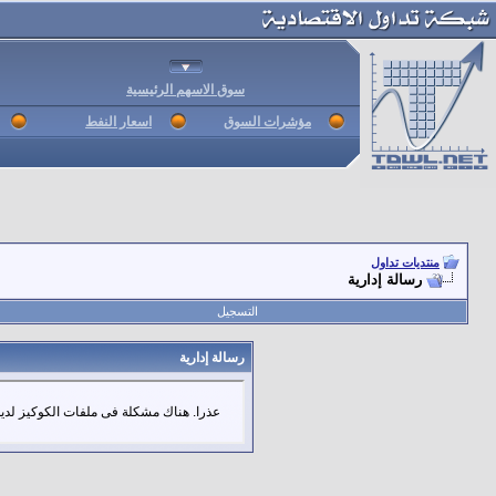
سوق الاسهم الرئيسية
مؤشرات السوق
اسعار النفط
منتديات تداول
رسالة إدارية
التسجيل
رسالة إدارية
عذرا. هناك مشكلة فى ملفات الكوكيز لديك