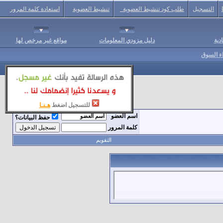
التسجيل
طلب كود تنشيط العضوية
تنشيط العضوية
استعادة كلمة المرور
دية
دليل مزودي المعلومات
مواقع غير مرخص لها
اء السوق
للتسجيل اضغط
هـنـا
اسم العضو
حفظ البيانات؟
كلمة المرور
التقويم