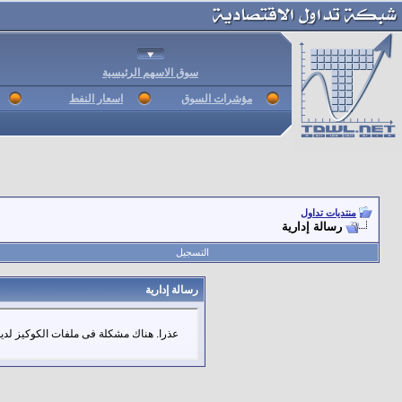
سوق الاسهم الرئيسية
مؤشرات السوق
اسعار النفط
منتديات تداول
رسالة إدارية
التسجيل
رسالة إدارية
عذرا. هناك مشكلة فى ملفات الكوكيز لديك