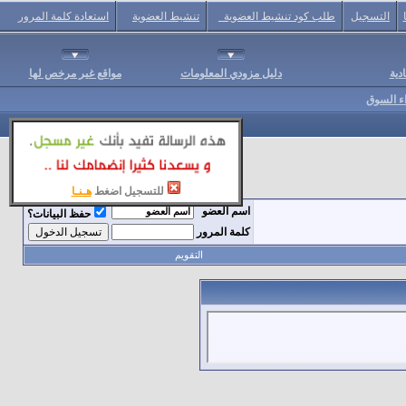
التسجيل
طلب كود تنشيط العضوية
تنشيط العضوية
استعادة كلمة المرور
دية
دليل مزودي المعلومات
مواقع غير مرخص لها
اء السوق
للتسجيل اضغط
هـنـا
اسم العضو
حفظ البيانات؟
كلمة المرور
التقويم