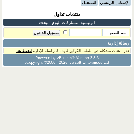
الإستايل الرئيسي
التسجيل
منتديات تداول
الرئيسية
مشاركات اليوم
البحث
رسالة إدارية
عذرا. هناك مشكلة فى ملفات الكوكيز لديك. لمراسلة الإدارة
اضغط هنا
Powered by vBulletin® Version 3.8.3
Copyright ©2000 - 2026, Jelsoft Enterprises Ltd.