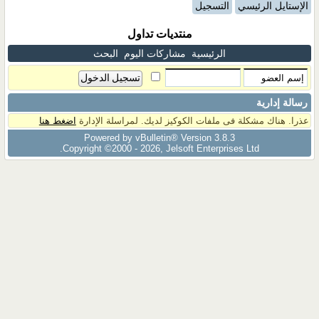
الإستايل الرئيسي
التسجيل
منتديات تداول
الرئيسية
مشاركات اليوم
البحث
رسالة إدارية
عذرا. هناك مشكلة فى ملفات الكوكيز لديك. لمراسلة الإدارة
اضغط هنا
Powered by vBulletin® Version 3.8.3
Copyright ©2000 - 2026, Jelsoft Enterprises Ltd.