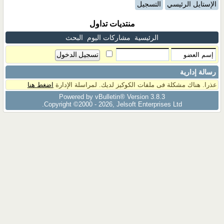
الإستايل الرئيسي
التسجيل
منتديات تداول
الرئيسية
مشاركات اليوم
البحث
رسالة إدارية
عذرا. هناك مشكلة فى ملفات الكوكيز لديك. لمراسلة الإدارة
اضغط هنا
Powered by vBulletin® Version 3.8.3
Copyright ©2000 - 2026, Jelsoft Enterprises Ltd.