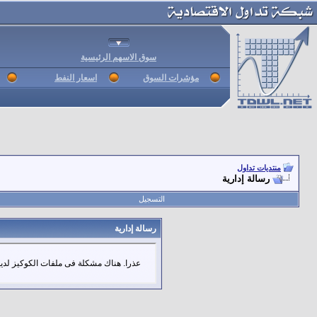
سوق الاسهم الرئيسية
مؤشرات السوق
اسعار النفط
منتديات تداول
رسالة إدارية
التسجيل
رسالة إدارية
عذرا. هناك مشكلة فى ملفات الكوكيز لديك