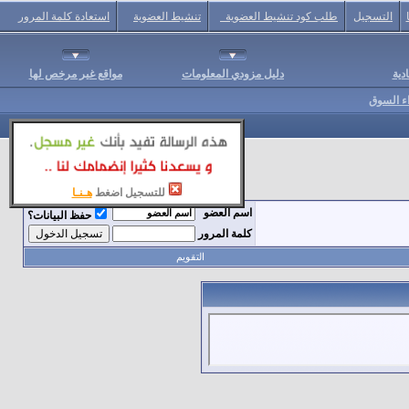
التسجيل
طلب كود تنشيط العضوية
تنشيط العضوية
استعادة كلمة المرور
دية
دليل مزودي المعلومات
مواقع غير مرخص لها
اء السوق
للتسجيل اضغط
هـنـا
اسم العضو
حفظ البيانات؟
كلمة المرور
التقويم