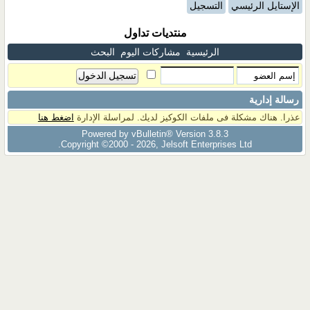
الإستايل الرئيسي
التسجيل
منتديات تداول
الرئيسية
مشاركات اليوم
البحث
رسالة إدارية
عذرا. هناك مشكلة فى ملفات الكوكيز لديك. لمراسلة الإدارة
اضغط هنا
Powered by vBulletin® Version 3.8.3
Copyright ©2000 - 2026, Jelsoft Enterprises Ltd.