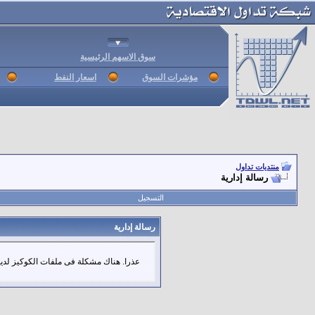
سوق الاسهم الرئيسية
مؤشرات السوق
اسعار النفط
منتديات تداول
رسالة إدارية
التسجيل
رسالة إدارية
عذرا. هناك مشكلة فى ملفات الكوكيز لديك