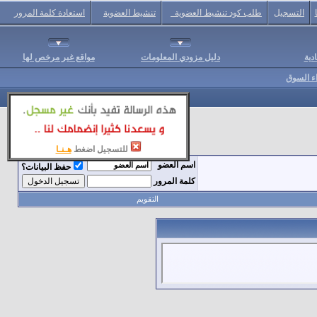
التسجيل
طلب كود تنشيط العضوية
تنشيط العضوية
استعادة كلمة المرور
دية
دليل مزودي المعلومات
مواقع غير مرخص لها
اء السوق
للتسجيل اضغط
هـنـا
اسم العضو
حفظ البيانات؟
كلمة المرور
التقويم