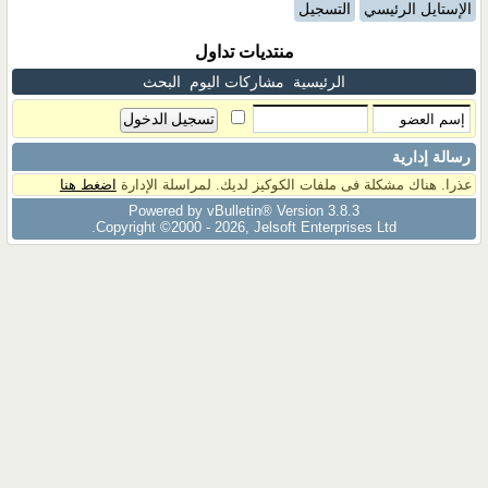
الإستايل الرئيسي
التسجيل
منتديات تداول
الرئيسية
مشاركات اليوم
البحث
رسالة إدارية
عذرا. هناك مشكلة فى ملفات الكوكيز لديك. لمراسلة الإدارة
اضغط هنا
Powered by vBulletin® Version 3.8.3
Copyright ©2000 - 2026, Jelsoft Enterprises Ltd.