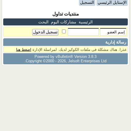
الإستايل الرئيسي
التسجيل
منتديات تداول
الرئيسية
مشاركات اليوم
البحث
رسالة إدارية
عذرا. هناك مشكلة فى ملفات الكوكيز لديك. لمراسلة الإدارة
اضغط هنا
Powered by vBulletin® Version 3.8.3
Copyright ©2000 - 2026, Jelsoft Enterprises Ltd.