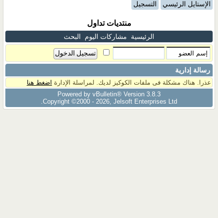
الإستايل الرئيسي
التسجيل
منتديات تداول
الرئيسية
مشاركات اليوم
البحث
رسالة إدارية
عذرا. هناك مشكلة فى ملفات الكوكيز لديك. لمراسلة الإدارة
اضغط هنا
Powered by vBulletin® Version 3.8.3
Copyright ©2000 - 2026, Jelsoft Enterprises Ltd.