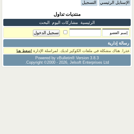
الإستايل الرئيسي
التسجيل
منتديات تداول
الرئيسية
مشاركات اليوم
البحث
رسالة إدارية
عذرا. هناك مشكلة فى ملفات الكوكيز لديك. لمراسلة الإدارة
اضغط هنا
Powered by vBulletin® Version 3.8.3
Copyright ©2000 - 2026, Jelsoft Enterprises Ltd.