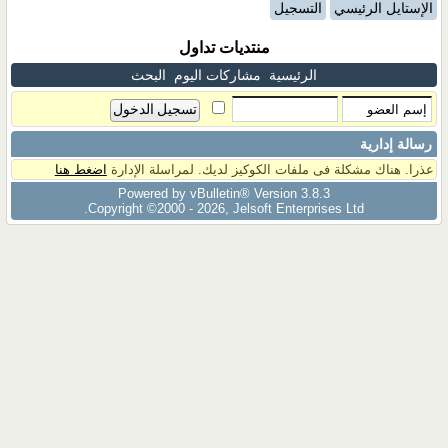
الإستايل الرئيسي
التسجيل
منتديات تداول
الرئيسية
مشاركات اليوم
البحث
رسالة إدارية
عذرا. هناك مشكلة فى ملفات الكوكيز لديك. لمراسلة الإدارة
اضغط هنا
Powered by vBulletin® Version 3.8.3
Copyright ©2000 - 2026, Jelsoft Enterprises Ltd.