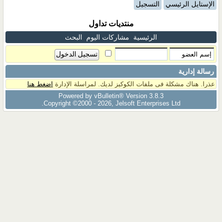
الإستايل الرئيسي
التسجيل
منتديات تداول
الرئيسية
مشاركات اليوم
البحث
رسالة إدارية
عذرا. هناك مشكلة فى ملفات الكوكيز لديك. لمراسلة الإدارة
اضغط هنا
Powered by vBulletin® Version 3.8.3
Copyright ©2000 - 2026, Jelsoft Enterprises Ltd.