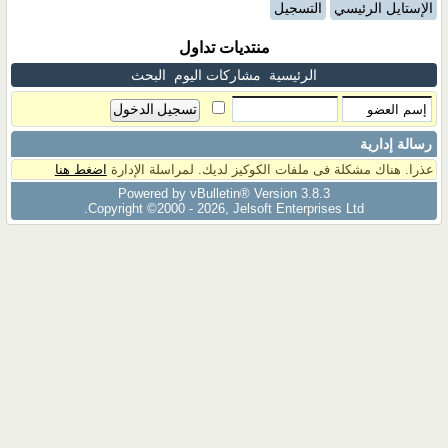
الإستايل الرئيسي
التسجيل
منتديات تداول
الرئيسية
مشاركات اليوم
البحث
رسالة إدارية
عذرا. هناك مشكلة فى ملفات الكوكيز لديك. لمراسلة الإدارة
اضغط هنا
Powered by vBulletin® Version 3.8.3
Copyright ©2000 - 2026, Jelsoft Enterprises Ltd.