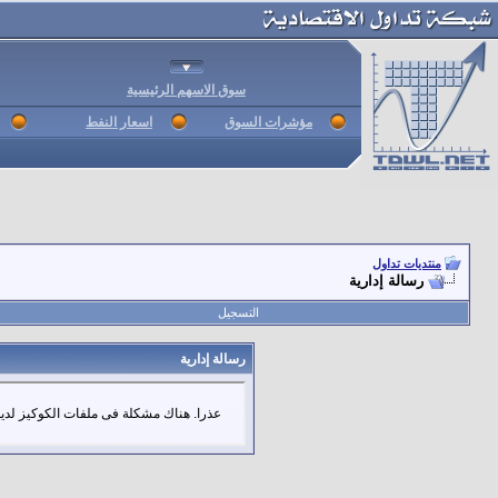
سوق الاسهم الرئيسية
مؤشرات السوق
اسعار النفط
منتديات تداول
رسالة إدارية
التسجيل
رسالة إدارية
عذرا. هناك مشكلة فى ملفات الكوكيز لديك