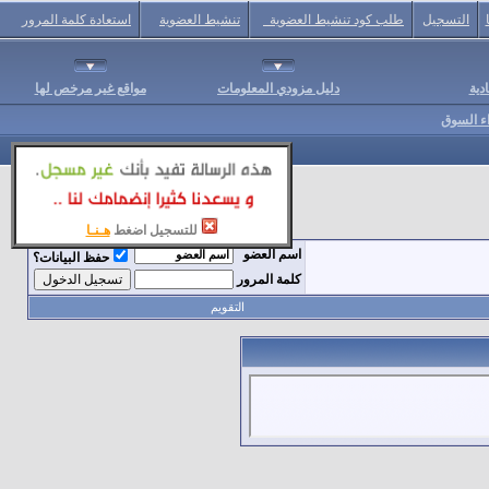
التسجيل
طلب كود تنشيط العضوية
تنشيط العضوية
استعادة كلمة المرور
دية
دليل مزودي المعلومات
مواقع غير مرخص لها
اء السوق
للتسجيل اضغط
هـنـا
اسم العضو
حفظ البيانات؟
كلمة المرور
التقويم