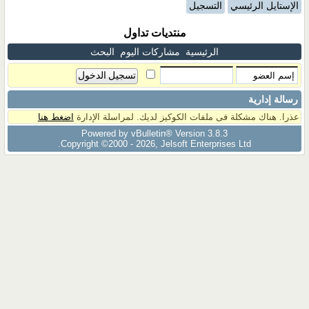
الإستايل الرئيسي
التسجيل
منتديات تداول
الرئيسية
مشاركات اليوم
البحث
رسالة إدارية
عذرا. هناك مشكلة فى ملفات الكوكيز لديك. لمراسلة الإدارة
اضغط هنا
Powered by vBulletin® Version 3.8.3
Copyright ©2000 - 2026, Jelsoft Enterprises Ltd.