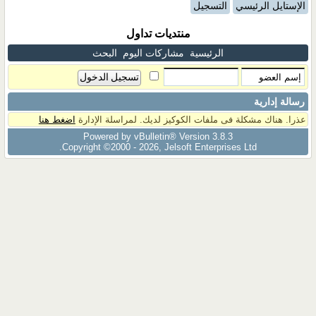
الإستايل الرئيسي
التسجيل
منتديات تداول
الرئيسية
مشاركات اليوم
البحث
رسالة إدارية
عذرا. هناك مشكلة فى ملفات الكوكيز لديك. لمراسلة الإدارة
اضغط هنا
Powered by vBulletin® Version 3.8.3
Copyright ©2000 - 2026, Jelsoft Enterprises Ltd.