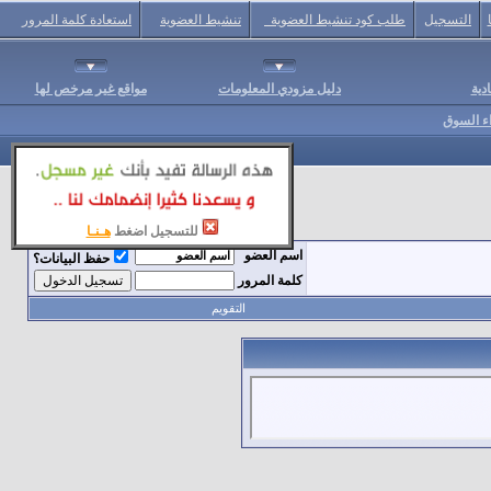
التسجيل
طلب كود تنشيط العضوية
تنشيط العضوية
استعادة كلمة المرور
دية
دليل مزودي المعلومات
مواقع غير مرخص لها
اء السوق
للتسجيل اضغط
هـنـا
اسم العضو
حفظ البيانات؟
كلمة المرور
التقويم