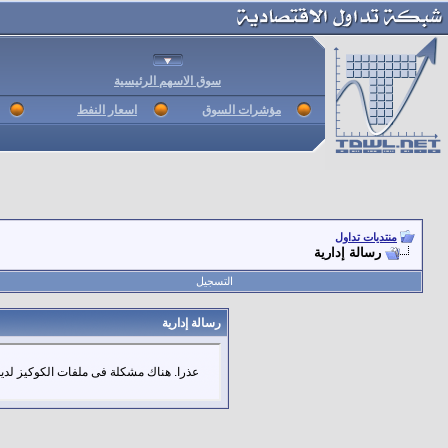
سوق الاسهم الرئيسية
مؤشرات السوق
اسعار النفط
منتديات تداول
رسالة إدارية
التسجيل
رسالة إدارية
عذرا. هناك مشكلة فى ملفات الكوكيز لديك