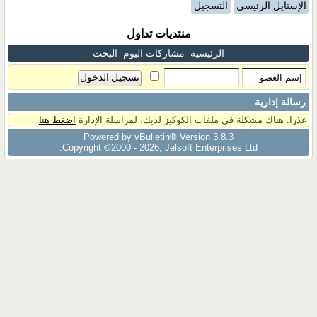
الإستايل الرئيسي
التسجيل
منتديات تداول
الرئيسية
مشاركات اليوم
البحث
رسالة إدارية
عذرا. هناك مشكلة فى ملفات الكوكيز لديك. لمراسلة الإدارة
اضغط هنا
Powered by vBulletin® Version 3.8.3
Copyright ©2000 - 2026, Jelsoft Enterprises Ltd.